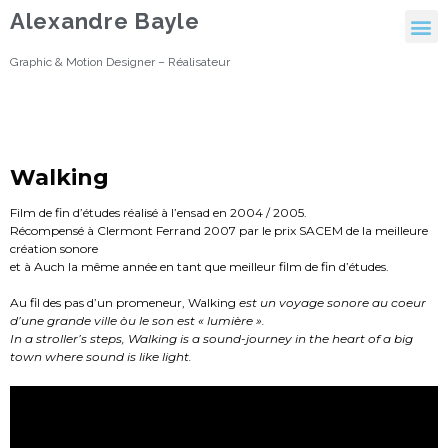
Alexandre Bayle
Graphic & Motion Designer – Réalisateur
Walking
Film de fin d’études réalisé à l’ensad en 2004 / 2005.
Récompensé à Clermont Ferrand 2007 par le prix SACEM de la meilleure
création sonore
et à Auch la même année en tant que meilleur film de fin d’études.
Au fil des pas d’un promeneur, Walking
est un voyage sonore au coeur
d’une grande ville òu le son est « lumière ».
In a stroller’s steps, Walking is a sound-journey in the heart of a big
town where sound is like light.